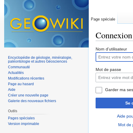
Page spéciale
Connexion
Aller à :
navigation
,
Nom d’utilisateur
Encyclopédie de géologie, minéralogie,
paléontologie et autres Géosciences
Communauté
Mot de passe
Actualités
Modifications récentes
Page au hasard
Garder ma ses
Aide
Créer une nouvelle page
Galerie des nouveaux fichiers
Se 
Outils
Aide pou
Pages spéciales
Version imprimable
Mot de 