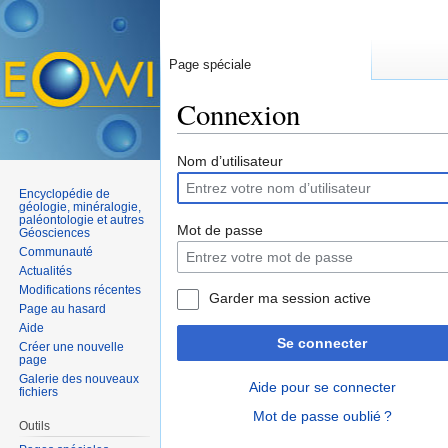
Page spéciale
Connexion
Aller à :
navigation
,
rechercher
Nom d’utilisateur
Encyclopédie de
géologie, minéralogie,
paléontologie et autres
Mot de passe
Géosciences
Communauté
Actualités
Modifications récentes
Garder ma session active
Page au hasard
Aide
Se connecter
Créer une nouvelle
page
Galerie des nouveaux
Aide pour se connecter
fichiers
Mot de passe oublié ?
Outils