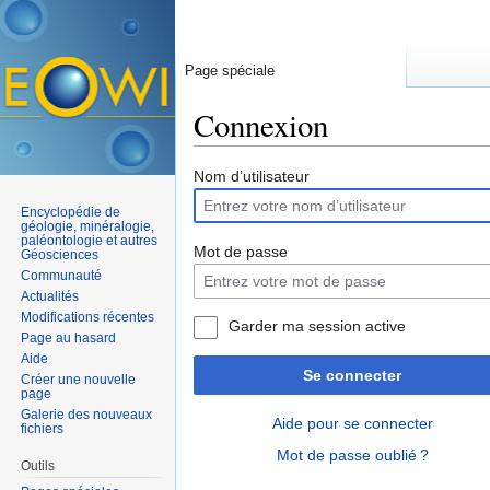
Page spéciale
Connexion
Aller à :
navigation
,
rechercher
Nom d’utilisateur
Encyclopédie de
géologie, minéralogie,
paléontologie et autres
Mot de passe
Géosciences
Communauté
Actualités
Modifications récentes
Garder ma session active
Page au hasard
Aide
Se connecter
Créer une nouvelle
page
Galerie des nouveaux
Aide pour se connecter
fichiers
Mot de passe oublié ?
Outils