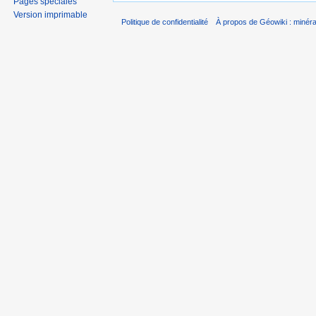
Pages spéciales
Version imprimable
Politique de confidentialité
À propos de Géowiki : minérau