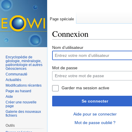
Page spéciale
Connexion
Aller à :
navigation
,
rechercher
Nom d’utilisateur
Encyclopédie de
géologie, minéralogie,
paléontologie et autres
Mot de passe
Géosciences
Communauté
Actualités
Modifications récentes
Garder ma session active
Page au hasard
Aide
Se connecter
Créer une nouvelle
page
Galerie des nouveaux
Aide pour se connecter
fichiers
Mot de passe oublié ?
Outils