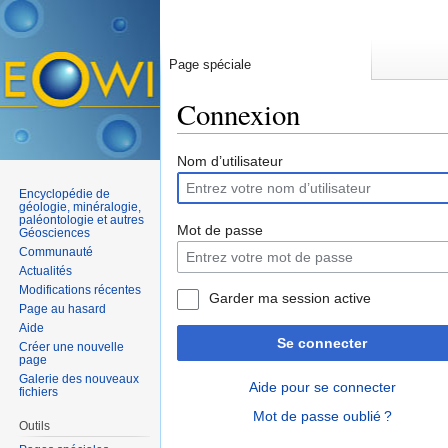
Page spéciale
Connexion
Aller à :
navigation
,
rechercher
Nom d’utilisateur
Encyclopédie de
géologie, minéralogie,
paléontologie et autres
Mot de passe
Géosciences
Communauté
Actualités
Modifications récentes
Garder ma session active
Page au hasard
Aide
Se connecter
Créer une nouvelle
page
Galerie des nouveaux
Aide pour se connecter
fichiers
Mot de passe oublié ?
Outils