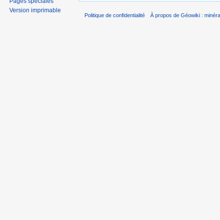
Pages spéciales
Version imprimable
Politique de confidentialité
À propos de Géowiki : minérau