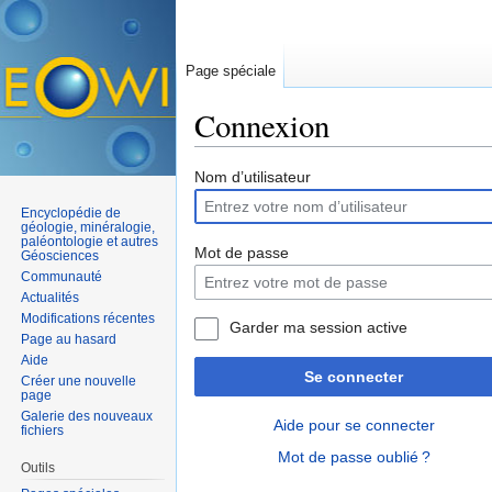
Page spéciale
Connexion
Aller à :
navigation
,
rechercher
Nom d’utilisateur
Encyclopédie de
géologie, minéralogie,
paléontologie et autres
Mot de passe
Géosciences
Communauté
Actualités
Modifications récentes
Garder ma session active
Page au hasard
Aide
Se connecter
Créer une nouvelle
page
Galerie des nouveaux
Aide pour se connecter
fichiers
Mot de passe oublié ?
Outils