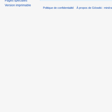
Pages spéciales
Version imprimable
Politique de confidentialité
À propos de Géowiki : minérau