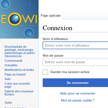
Page spéciale
Connexion
Aller à :
navigation
,
rechercher
Nom d’utilisateur
Encyclopédie de
géologie, minéralogie,
paléontologie et autres
Mot de passe
Géosciences
Communauté
Actualités
Modifications récentes
Garder ma session active
Page au hasard
Aide
Se connecter
Créer une nouvelle
page
Galerie des nouveaux
Aide pour se connecter
fichiers
Mot de passe oublié ?
Outils