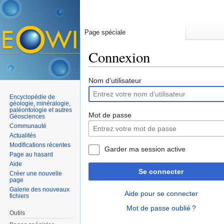
Page spéciale
Connexion
Aller à :
navigation
,
rechercher
Nom d’utilisateur
Encyclopédie de
géologie, minéralogie,
paléontologie et autres
Mot de passe
Géosciences
Communauté
Actualités
Modifications récentes
Garder ma session active
Page au hasard
Aide
Se connecter
Créer une nouvelle
page
Galerie des nouveaux
Aide pour se connecter
fichiers
Mot de passe oublié ?
Outils