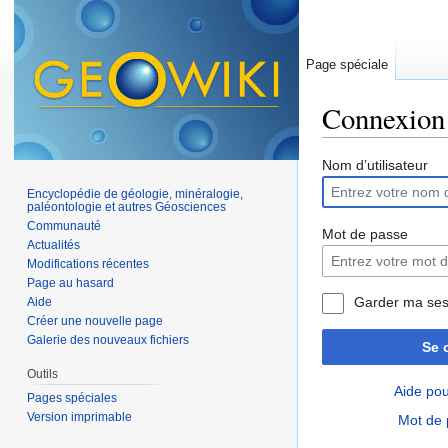
Page spéciale
Connexion
Aller à :
navigation
,
Nom d’utilisateur
Encyclopédie de géologie, minéralogie,
paléontologie et autres Géosciences
Communauté
Mot de passe
Actualités
Modifications récentes
Page au hasard
Garder ma ses
Aide
Créer une nouvelle page
Galerie des nouveaux fichiers
Se 
Outils
Aide pou
Pages spéciales
Version imprimable
Mot de 