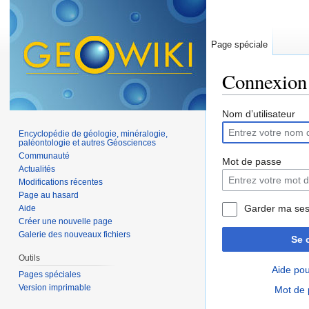
Page spéciale
Connexion
Aller à :
navigation
,
Nom d’utilisateur
Encyclopédie de géologie, minéralogie,
paléontologie et autres Géosciences
Communauté
Mot de passe
Actualités
Modifications récentes
Page au hasard
Garder ma ses
Aide
Créer une nouvelle page
Galerie des nouveaux fichiers
Se 
Outils
Aide pou
Pages spéciales
Version imprimable
Mot de 