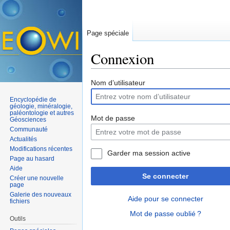
Page spéciale
Connexion
Aller à :
navigation
,
rechercher
Nom d’utilisateur
Encyclopédie de
géologie, minéralogie,
paléontologie et autres
Mot de passe
Géosciences
Communauté
Actualités
Modifications récentes
Garder ma session active
Page au hasard
Aide
Se connecter
Créer une nouvelle
page
Galerie des nouveaux
Aide pour se connecter
fichiers
Mot de passe oublié ?
Outils