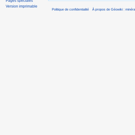
Pages spéciales
Version imprimable
Politique de confidentialité
À propos de Géowiki : minérau