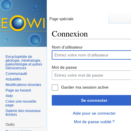
Page spéciale
Connexion
Aller à :
navigation
,
rechercher
Nom d’utilisateur
Encyclopédie de
géologie, minéralogie,
paléontologie et autres
Mot de passe
Géosciences
Communauté
Actualités
Modifications récentes
Garder ma session active
Page au hasard
Aide
Se connecter
Créer une nouvelle
page
Galerie des nouveaux
Aide pour se connecter
fichiers
Mot de passe oublié ?
Outils