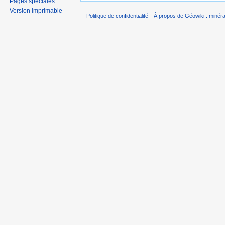
Pages spéciales
Version imprimable
Politique de confidentialité
À propos de Géowiki : minérau