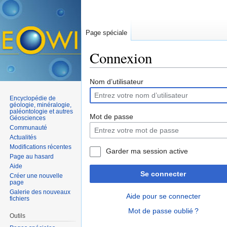
Page spéciale
Connexion
Aller à :
navigation
,
rechercher
Nom d’utilisateur
Encyclopédie de
géologie, minéralogie,
paléontologie et autres
Mot de passe
Géosciences
Communauté
Actualités
Modifications récentes
Garder ma session active
Page au hasard
Aide
Se connecter
Créer une nouvelle
page
Galerie des nouveaux
Aide pour se connecter
fichiers
Mot de passe oublié ?
Outils