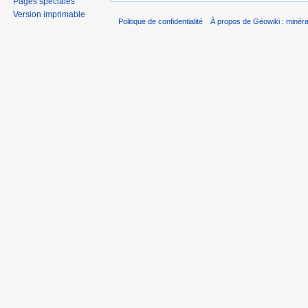
Pages spéciales
Version imprimable
Politique de confidentialité
À propos de Géowiki : minérau