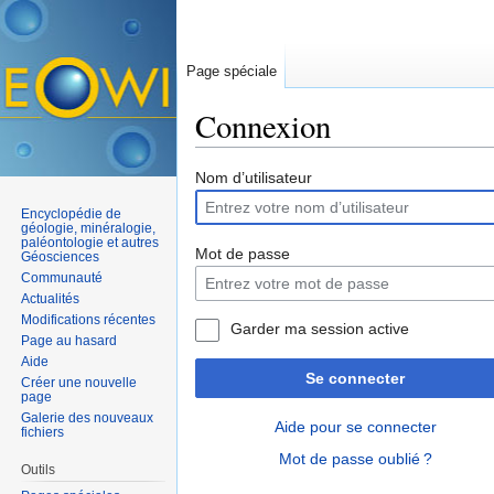
Page spéciale
Connexion
Aller à :
navigation
,
rechercher
Nom d’utilisateur
Encyclopédie de
géologie, minéralogie,
paléontologie et autres
Mot de passe
Géosciences
Communauté
Actualités
Modifications récentes
Garder ma session active
Page au hasard
Aide
Se connecter
Créer une nouvelle
page
Galerie des nouveaux
Aide pour se connecter
fichiers
Mot de passe oublié ?
Outils