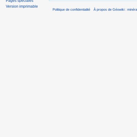
Pages spéciales
Version imprimable
Politique de confidentialité
À propos de Géowiki : minérau