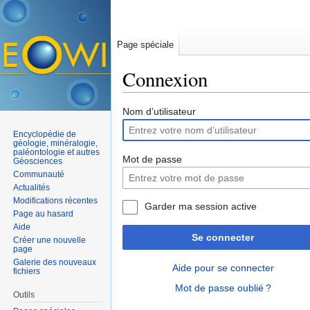
Page spéciale
Connexion
Aller à :
navigation
,
rechercher
Nom d’utilisateur
Encyclopédie de
géologie, minéralogie,
paléontologie et autres
Mot de passe
Géosciences
Communauté
Actualités
Modifications récentes
Garder ma session active
Page au hasard
Aide
Se connecter
Créer une nouvelle
page
Galerie des nouveaux
Aide pour se connecter
fichiers
Mot de passe oublié ?
Outils