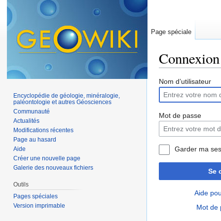
Page spéciale
Connexion
Aller à :
navigation
,
Nom d’utilisateur
Encyclopédie de géologie, minéralogie,
paléontologie et autres Géosciences
Communauté
Mot de passe
Actualités
Modifications récentes
Page au hasard
Garder ma ses
Aide
Créer une nouvelle page
Galerie des nouveaux fichiers
Se 
Outils
Aide pou
Pages spéciales
Version imprimable
Mot de 