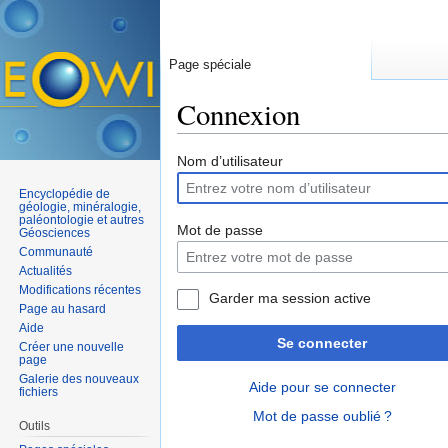
Page spéciale
Connexion
Aller à :
navigation
,
rechercher
Nom d’utilisateur
Encyclopédie de
géologie, minéralogie,
paléontologie et autres
Mot de passe
Géosciences
Communauté
Actualités
Modifications récentes
Garder ma session active
Page au hasard
Aide
Se connecter
Créer une nouvelle
page
Galerie des nouveaux
Aide pour se connecter
fichiers
Mot de passe oublié ?
Outils