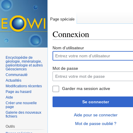
Page spéciale
Connexion
Aller à :
navigation
,
rechercher
Nom d’utilisateur
Encyclopédie de
géologie, minéralogie,
paléontologie et autres
Mot de passe
Géosciences
Communauté
Actualités
Modifications récentes
Garder ma session active
Page au hasard
Aide
Se connecter
Créer une nouvelle
page
Galerie des nouveaux
Aide pour se connecter
fichiers
Mot de passe oublié ?
Outils