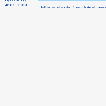
Pages spéciales
Version imprimable
Politique de confidentialité
À propos de Géowiki : minérau