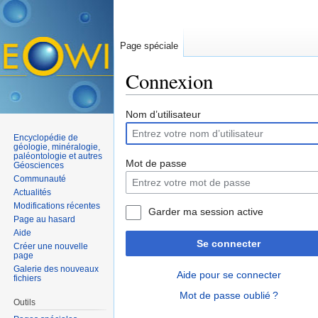
Page spéciale
Connexion
Aller à :
navigation
,
rechercher
Nom d’utilisateur
Encyclopédie de
géologie, minéralogie,
paléontologie et autres
Mot de passe
Géosciences
Communauté
Actualités
Modifications récentes
Garder ma session active
Page au hasard
Aide
Se connecter
Créer une nouvelle
page
Galerie des nouveaux
Aide pour se connecter
fichiers
Mot de passe oublié ?
Outils