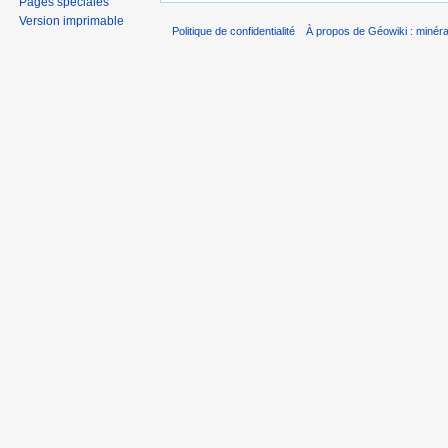
Pages spéciales
Version imprimable
Politique de confidentialité
À propos de Géowiki : minérau