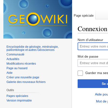
Page spéciale
Connexion
Aller à :
navigation
,
Nom d’utilisateur
Encyclopédie de géologie, minéralogie,
paléontologie et autres Géosciences
Communauté
Mot de passe
Actualités
Modifications récentes
Page au hasard
Garder ma ses
Aide
Créer une nouvelle page
Galerie des nouveaux fichiers
Se 
Outils
Aide pou
Pages spéciales
Version imprimable
Mot de 