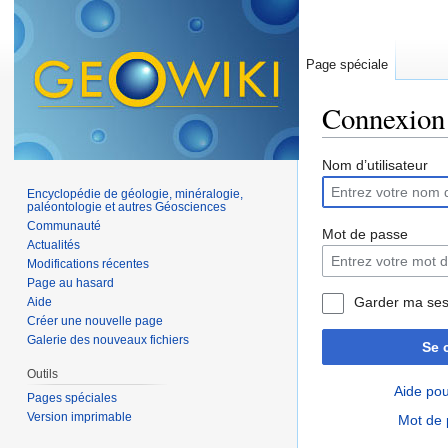
Page spéciale
Connexion
Aller à :
navigation
,
Nom d’utilisateur
Encyclopédie de géologie, minéralogie,
paléontologie et autres Géosciences
Communauté
Mot de passe
Actualités
Modifications récentes
Page au hasard
Garder ma ses
Aide
Créer une nouvelle page
Galerie des nouveaux fichiers
Se 
Outils
Aide pou
Pages spéciales
Version imprimable
Mot de 