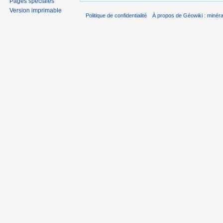
Pages spéciales
Version imprimable
Politique de confidentialité
À propos de Géowiki : minérau