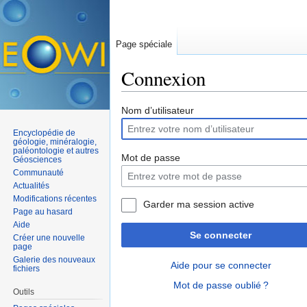
Page spéciale
Connexion
Aller à :
navigation
,
rechercher
Nom d’utilisateur
Encyclopédie de
géologie, minéralogie,
paléontologie et autres
Mot de passe
Géosciences
Communauté
Actualités
Modifications récentes
Garder ma session active
Page au hasard
Aide
Se connecter
Créer une nouvelle
page
Galerie des nouveaux
Aide pour se connecter
fichiers
Mot de passe oublié ?
Outils