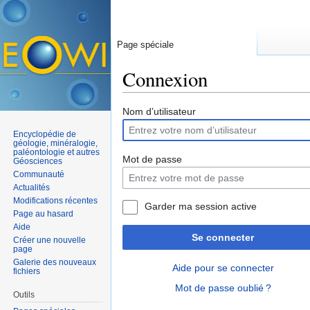
Page spéciale
Connexion
Aller à :
navigation
,
rechercher
Nom d’utilisateur
Encyclopédie de
géologie, minéralogie,
paléontologie et autres
Mot de passe
Géosciences
Communauté
Actualités
Modifications récentes
Garder ma session active
Page au hasard
Aide
Se connecter
Créer une nouvelle
page
Galerie des nouveaux
Aide pour se connecter
fichiers
Mot de passe oublié ?
Outils