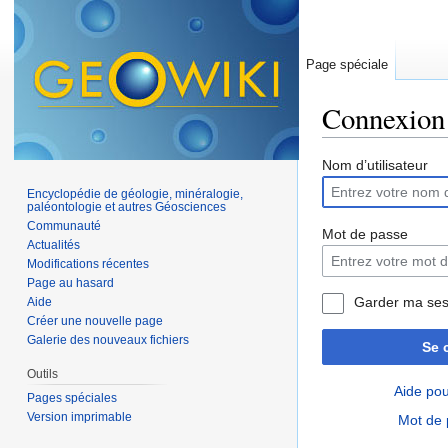
Page spéciale
Connexion
Aller à :
navigation
,
Nom d’utilisateur
Encyclopédie de géologie, minéralogie,
paléontologie et autres Géosciences
Communauté
Mot de passe
Actualités
Modifications récentes
Page au hasard
Garder ma ses
Aide
Créer une nouvelle page
Galerie des nouveaux fichiers
Se 
Outils
Aide pou
Pages spéciales
Version imprimable
Mot de 