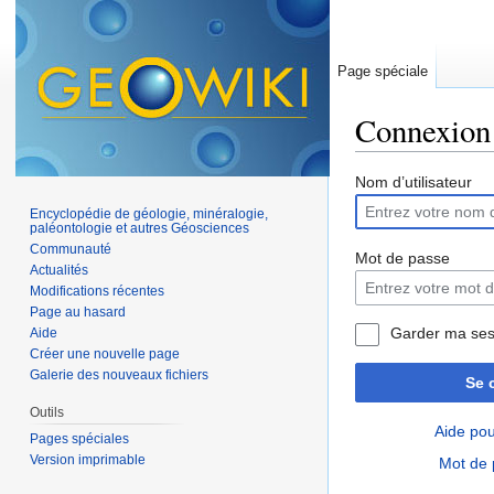
Page spéciale
Connexion
Aller à :
navigation
,
Nom d’utilisateur
Encyclopédie de géologie, minéralogie,
paléontologie et autres Géosciences
Communauté
Mot de passe
Actualités
Modifications récentes
Page au hasard
Garder ma ses
Aide
Créer une nouvelle page
Galerie des nouveaux fichiers
Se 
Outils
Aide pou
Pages spéciales
Version imprimable
Mot de 