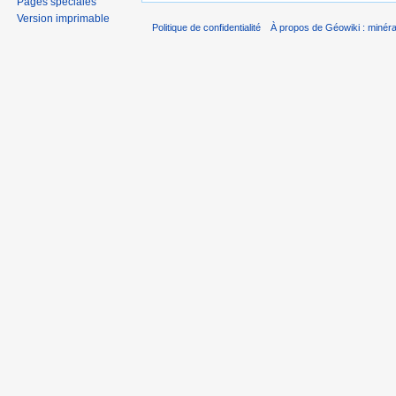
Pages spéciales
Version imprimable
Politique de confidentialité
À propos de Géowiki : minérau