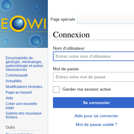
Page spéciale
Connexion
Aller à :
navigation
,
rechercher
Nom d’utilisateur
Encyclopédie de
géologie, minéralogie,
paléontologie et autres
Mot de passe
Géosciences
Communauté
Actualités
Modifications récentes
Garder ma session active
Page au hasard
Aide
Se connecter
Créer une nouvelle
page
Galerie des nouveaux
Aide pour se connecter
fichiers
Mot de passe oublié ?
Outils