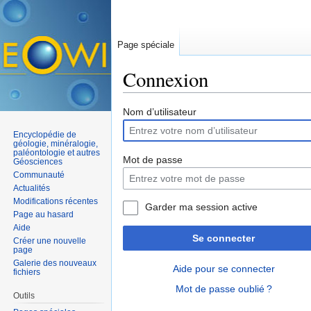
Page spéciale
Connexion
Aller à :
navigation
,
rechercher
Nom d’utilisateur
Encyclopédie de
géologie, minéralogie,
paléontologie et autres
Mot de passe
Géosciences
Communauté
Actualités
Modifications récentes
Garder ma session active
Page au hasard
Aide
Se connecter
Créer une nouvelle
page
Galerie des nouveaux
Aide pour se connecter
fichiers
Mot de passe oublié ?
Outils