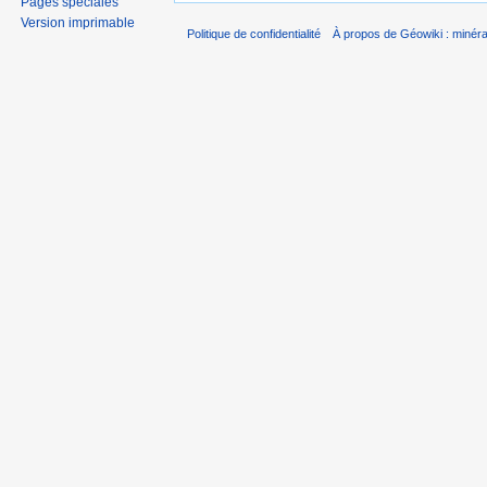
Pages spéciales
Version imprimable
Politique de confidentialité
À propos de Géowiki : minérau