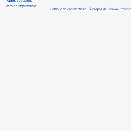
Pages spéciales
Version imprimable
Politique de confidentialité
À propos de Géowiki : minérau