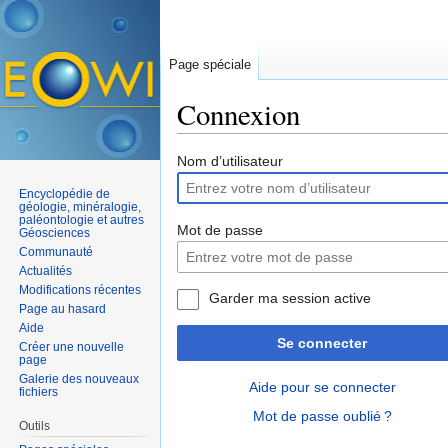
Page spéciale
Connexion
Aller à :
navigation
,
rechercher
Nom d’utilisateur
Encyclopédie de
géologie, minéralogie,
paléontologie et autres
Mot de passe
Géosciences
Communauté
Actualités
Modifications récentes
Garder ma session active
Page au hasard
Aide
Se connecter
Créer une nouvelle
page
Galerie des nouveaux
Aide pour se connecter
fichiers
Mot de passe oublié ?
Outils