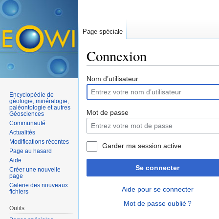
Page spéciale
Connexion
Aller à :
navigation
,
rechercher
Nom d’utilisateur
Encyclopédie de
géologie, minéralogie,
paléontologie et autres
Mot de passe
Géosciences
Communauté
Actualités
Modifications récentes
Garder ma session active
Page au hasard
Aide
Se connecter
Créer une nouvelle
page
Galerie des nouveaux
Aide pour se connecter
fichiers
Mot de passe oublié ?
Outils