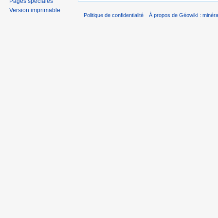
Pages spéciales
Version imprimable
Politique de confidentialité
À propos de Géowiki : minérau