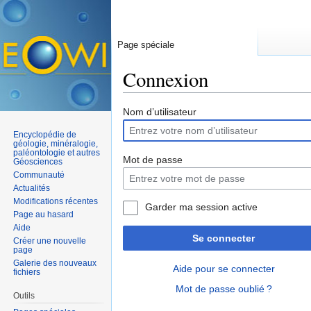
Page spéciale
Connexion
Aller à :
navigation
,
rechercher
Nom d’utilisateur
Encyclopédie de
géologie, minéralogie,
paléontologie et autres
Mot de passe
Géosciences
Communauté
Actualités
Modifications récentes
Garder ma session active
Page au hasard
Aide
Se connecter
Créer une nouvelle
page
Galerie des nouveaux
Aide pour se connecter
fichiers
Mot de passe oublié ?
Outils