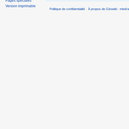
Pages spéciales
Version imprimable
Politique de confidentialité
À propos de Géowiki : minérau