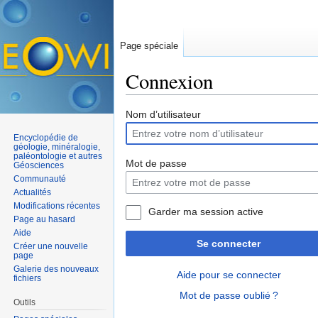
Page spéciale
Connexion
Aller à :
navigation
,
rechercher
Nom d’utilisateur
Encyclopédie de
géologie, minéralogie,
paléontologie et autres
Mot de passe
Géosciences
Communauté
Actualités
Modifications récentes
Garder ma session active
Page au hasard
Aide
Se connecter
Créer une nouvelle
page
Galerie des nouveaux
Aide pour se connecter
fichiers
Mot de passe oublié ?
Outils