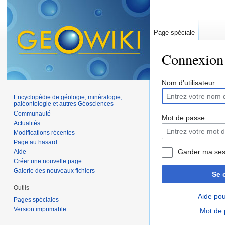
Page spéciale
Connexion
Aller à :
navigation
,
Nom d’utilisateur
Encyclopédie de géologie, minéralogie,
paléontologie et autres Géosciences
Communauté
Mot de passe
Actualités
Modifications récentes
Page au hasard
Garder ma ses
Aide
Créer une nouvelle page
Galerie des nouveaux fichiers
Se 
Outils
Aide pou
Pages spéciales
Version imprimable
Mot de 