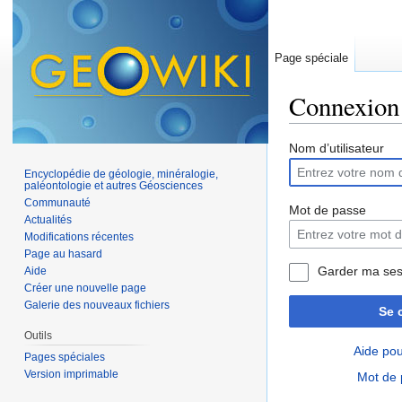
Page spéciale
Connexion
Aller à :
navigation
,
Nom d’utilisateur
Encyclopédie de géologie, minéralogie,
paléontologie et autres Géosciences
Communauté
Mot de passe
Actualités
Modifications récentes
Page au hasard
Garder ma ses
Aide
Créer une nouvelle page
Galerie des nouveaux fichiers
Se 
Outils
Aide pou
Pages spéciales
Version imprimable
Mot de 