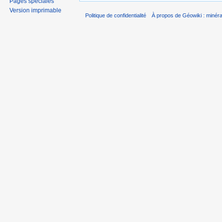
Pages spéciales
Version imprimable
Politique de confidentialité
À propos de Géowiki : minérau