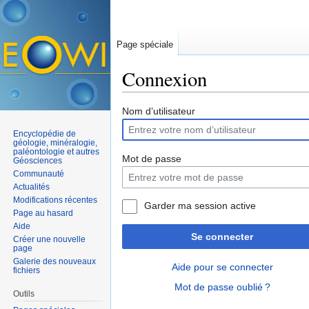
Page spéciale
Connexion
Aller à :
navigation
,
rechercher
Nom d’utilisateur
Encyclopédie de
géologie, minéralogie,
paléontologie et autres
Mot de passe
Géosciences
Communauté
Actualités
Modifications récentes
Garder ma session active
Page au hasard
Aide
Se connecter
Créer une nouvelle
page
Galerie des nouveaux
Aide pour se connecter
fichiers
Mot de passe oublié ?
Outils