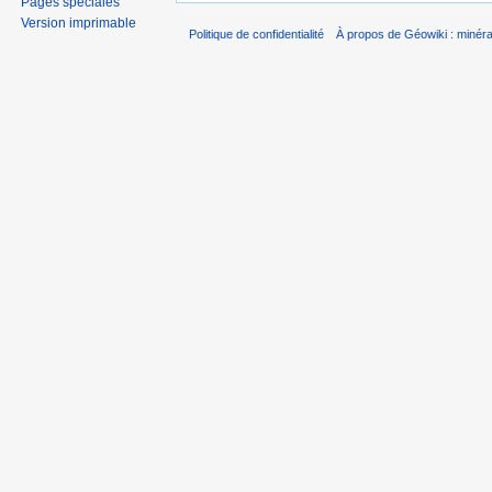
Pages spéciales
Version imprimable
Politique de confidentialité
À propos de Géowiki : minérau