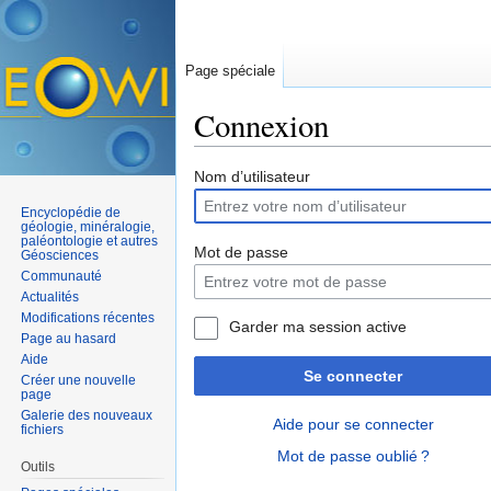
Page spéciale
Connexion
Aller à :
navigation
,
rechercher
Nom d’utilisateur
Encyclopédie de
géologie, minéralogie,
paléontologie et autres
Mot de passe
Géosciences
Communauté
Actualités
Modifications récentes
Garder ma session active
Page au hasard
Aide
Se connecter
Créer une nouvelle
page
Galerie des nouveaux
Aide pour se connecter
fichiers
Mot de passe oublié ?
Outils