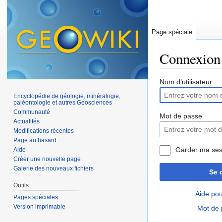
Page spéciale
Connexion
Aller à :
navigation
,
Nom d’utilisateur
Encyclopédie de géologie, minéralogie,
paléontologie et autres Géosciences
Communauté
Mot de passe
Actualités
Modifications récentes
Page au hasard
Garder ma ses
Aide
Créer une nouvelle page
Galerie des nouveaux fichiers
Se 
Outils
Aide pou
Pages spéciales
Version imprimable
Mot de 