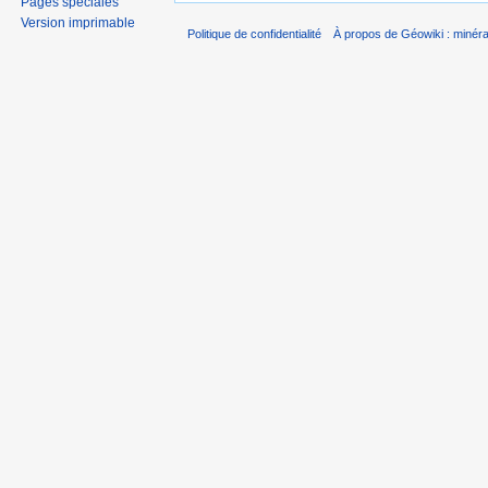
Pages spéciales
Version imprimable
Politique de confidentialité
À propos de Géowiki : minérau