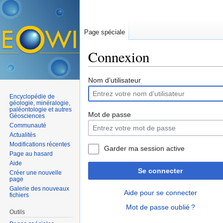
Page spéciale
Connexion
Aller à :
navigation
,
rechercher
Nom d’utilisateur
Encyclopédie de
géologie, minéralogie,
paléontologie et autres
Mot de passe
Géosciences
Communauté
Actualités
Modifications récentes
Garder ma session active
Page au hasard
Aide
Se connecter
Créer une nouvelle
page
Galerie des nouveaux
Aide pour se connecter
fichiers
Mot de passe oublié ?
Outils