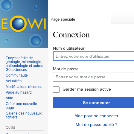
Page spéciale
Connexion
Aller à :
navigation
,
rechercher
Nom d’utilisateur
Encyclopédie de
géologie, minéralogie,
paléontologie et autres
Mot de passe
Géosciences
Communauté
Actualités
Modifications récentes
Garder ma session active
Page au hasard
Aide
Se connecter
Créer une nouvelle
page
Galerie des nouveaux
Aide pour se connecter
fichiers
Mot de passe oublié ?
Outils