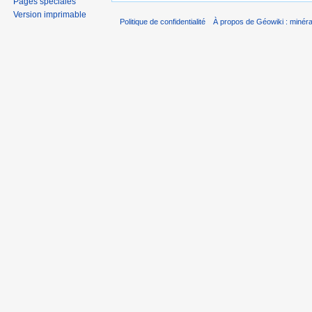
Pages spéciales
Version imprimable
Politique de confidentialité
À propos de Géowiki : minérau