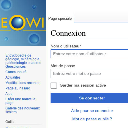
Page spéciale
Connexion
Aller à :
navigation
,
rechercher
Nom d’utilisateur
Encyclopédie de
géologie, minéralogie,
paléontologie et autres
Mot de passe
Géosciences
Communauté
Actualités
Modifications récentes
Garder ma session active
Page au hasard
Aide
Se connecter
Créer une nouvelle
page
Galerie des nouveaux
Aide pour se connecter
fichiers
Mot de passe oublié ?
Outils