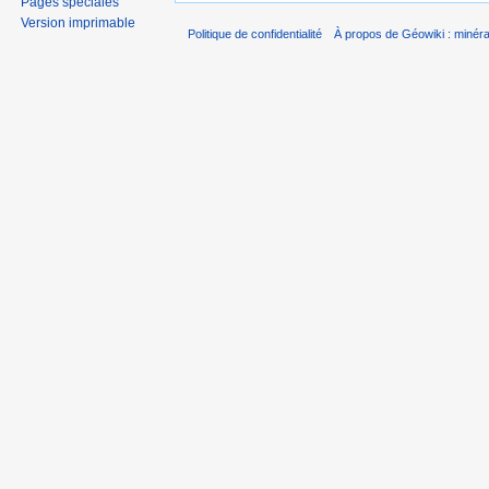
Pages spéciales
Version imprimable
Politique de confidentialité
À propos de Géowiki : minérau