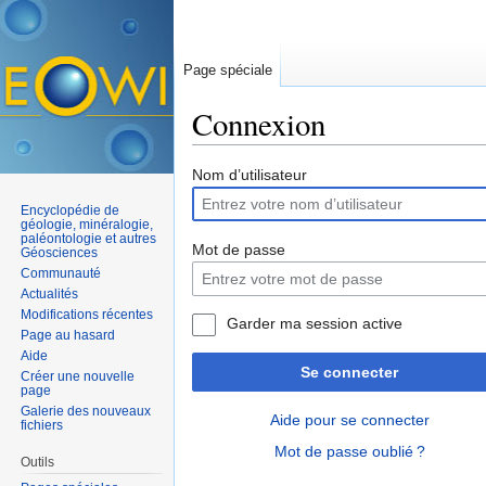
Page spéciale
Connexion
Aller à :
navigation
,
rechercher
Nom d’utilisateur
Encyclopédie de
géologie, minéralogie,
paléontologie et autres
Mot de passe
Géosciences
Communauté
Actualités
Modifications récentes
Garder ma session active
Page au hasard
Aide
Se connecter
Créer une nouvelle
page
Galerie des nouveaux
Aide pour se connecter
fichiers
Mot de passe oublié ?
Outils