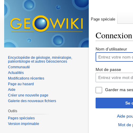
Page spéciale
Connexion
Aller à :
navigation
,
Nom d’utilisateur
Encyclopédie de géologie, minéralogie,
paléontologie et autres Géosciences
Communauté
Mot de passe
Actualités
Modifications récentes
Page au hasard
Garder ma ses
Aide
Créer une nouvelle page
Galerie des nouveaux fichiers
Se 
Outils
Aide pou
Pages spéciales
Version imprimable
Mot de 