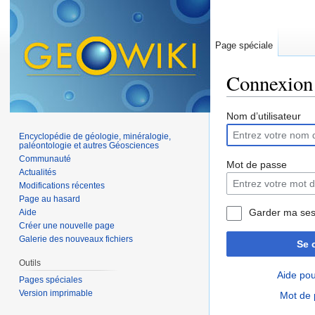
Page spéciale
Connexion
Aller à :
navigation
,
Nom d’utilisateur
Encyclopédie de géologie, minéralogie,
paléontologie et autres Géosciences
Communauté
Mot de passe
Actualités
Modifications récentes
Page au hasard
Garder ma ses
Aide
Créer une nouvelle page
Galerie des nouveaux fichiers
Se 
Outils
Aide pou
Pages spéciales
Version imprimable
Mot de 