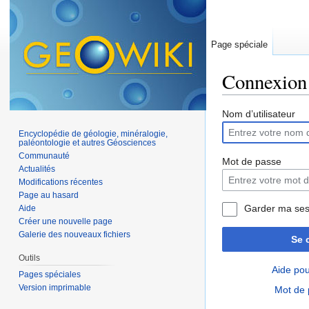
Page spéciale
Connexion
Aller à :
navigation
,
Nom d’utilisateur
Encyclopédie de géologie, minéralogie,
paléontologie et autres Géosciences
Communauté
Mot de passe
Actualités
Modifications récentes
Page au hasard
Garder ma ses
Aide
Créer une nouvelle page
Galerie des nouveaux fichiers
Se 
Outils
Aide pou
Pages spéciales
Version imprimable
Mot de 