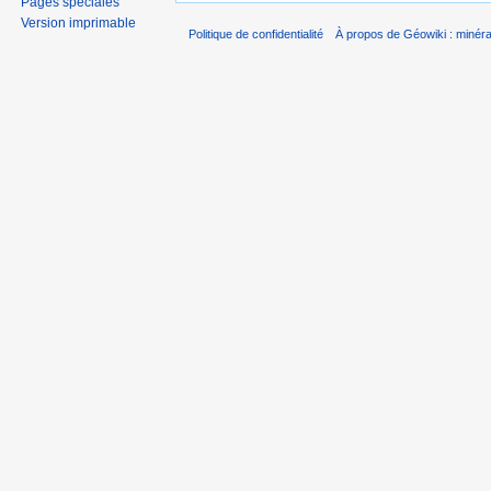
Pages spéciales
Version imprimable
Politique de confidentialité
À propos de Géowiki : minérau