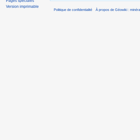
Pages spéciales
Version imprimable
Politique de confidentialité
À propos de Géowiki : minérau