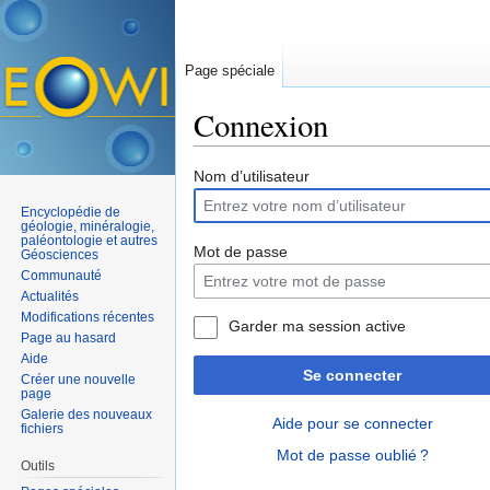
Page spéciale
Connexion
Aller à :
navigation
,
rechercher
Nom d’utilisateur
Encyclopédie de
géologie, minéralogie,
paléontologie et autres
Mot de passe
Géosciences
Communauté
Actualités
Modifications récentes
Garder ma session active
Page au hasard
Aide
Se connecter
Créer une nouvelle
page
Galerie des nouveaux
Aide pour se connecter
fichiers
Mot de passe oublié ?
Outils