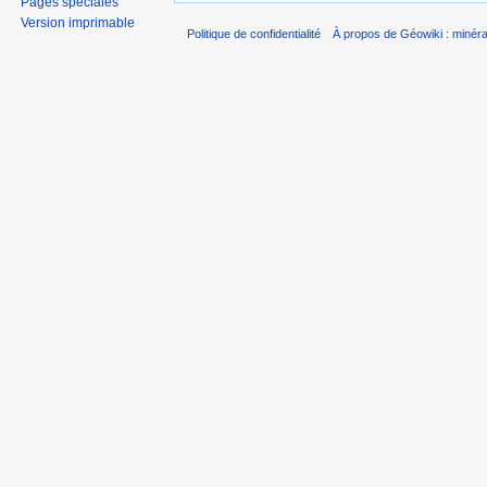
Pages spéciales
Version imprimable
Politique de confidentialité
À propos de Géowiki : minérau