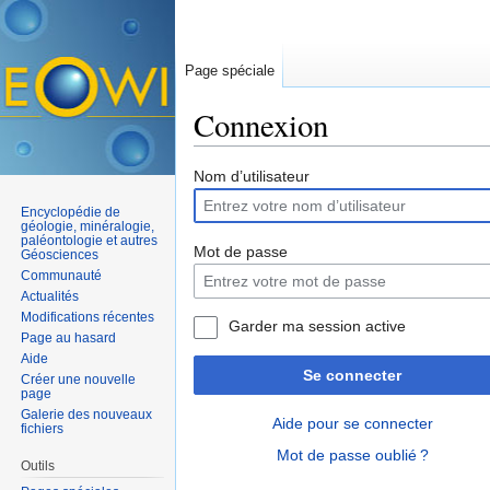
Page spéciale
Connexion
Aller à :
navigation
,
rechercher
Nom d’utilisateur
Encyclopédie de
géologie, minéralogie,
paléontologie et autres
Mot de passe
Géosciences
Communauté
Actualités
Modifications récentes
Garder ma session active
Page au hasard
Aide
Se connecter
Créer une nouvelle
page
Galerie des nouveaux
Aide pour se connecter
fichiers
Mot de passe oublié ?
Outils