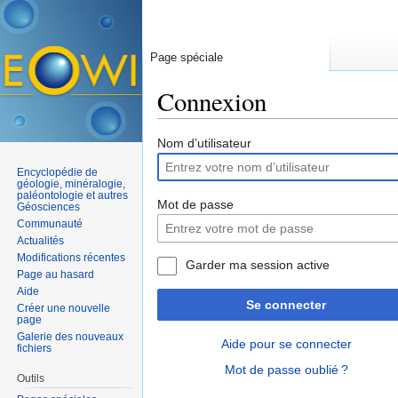
Page spéciale
Connexion
Aller à :
navigation
,
rechercher
Nom d’utilisateur
Encyclopédie de
géologie, minéralogie,
paléontologie et autres
Mot de passe
Géosciences
Communauté
Actualités
Modifications récentes
Garder ma session active
Page au hasard
Aide
Se connecter
Créer une nouvelle
page
Galerie des nouveaux
Aide pour se connecter
fichiers
Mot de passe oublié ?
Outils