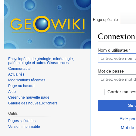
Page spéciale
Connexion
Aller à :
navigation
,
Nom d’utilisateur
Encyclopédie de géologie, minéralogie,
paléontologie et autres Géosciences
Communauté
Mot de passe
Actualités
Modifications récentes
Page au hasard
Garder ma ses
Aide
Créer une nouvelle page
Galerie des nouveaux fichiers
Se 
Outils
Aide pou
Pages spéciales
Version imprimable
Mot de 