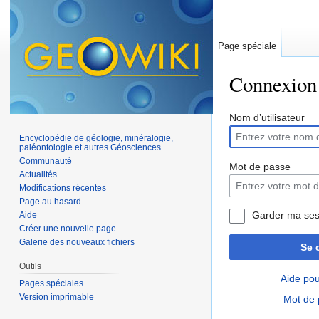
Page spéciale
Connexion
Aller à :
navigation
,
Nom d’utilisateur
Encyclopédie de géologie, minéralogie,
paléontologie et autres Géosciences
Communauté
Mot de passe
Actualités
Modifications récentes
Page au hasard
Garder ma ses
Aide
Créer une nouvelle page
Galerie des nouveaux fichiers
Se 
Outils
Aide pou
Pages spéciales
Version imprimable
Mot de 