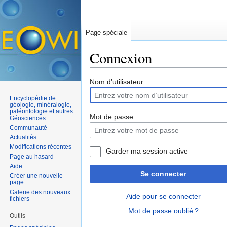
Page spéciale
Connexion
Aller à :
navigation
,
rechercher
Nom d’utilisateur
Encyclopédie de
géologie, minéralogie,
paléontologie et autres
Mot de passe
Géosciences
Communauté
Actualités
Modifications récentes
Garder ma session active
Page au hasard
Aide
Se connecter
Créer une nouvelle
page
Galerie des nouveaux
Aide pour se connecter
fichiers
Mot de passe oublié ?
Outils