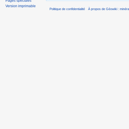
Pages spéciales
Version imprimable
Politique de confidentialité
À propos de Géowiki : minérau